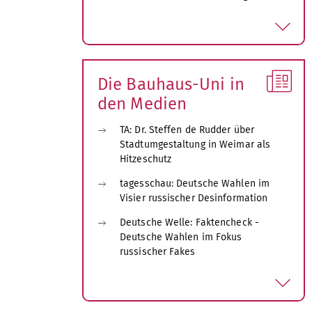
a
u
s
k
l
Die Bauhaus-Uni in
a
den Medien
p
p
TA: Dr. Steffen de Rudder über
e
Stadtumgestaltung in Weimar als
n
Hitzeschutz
tagesschau: Deutsche Wahlen im
Visier russischer Desinformation
Deutsche Welle: Faktencheck -
Deutsche Wahlen im Fokus
russischer Fakes
a
u
s