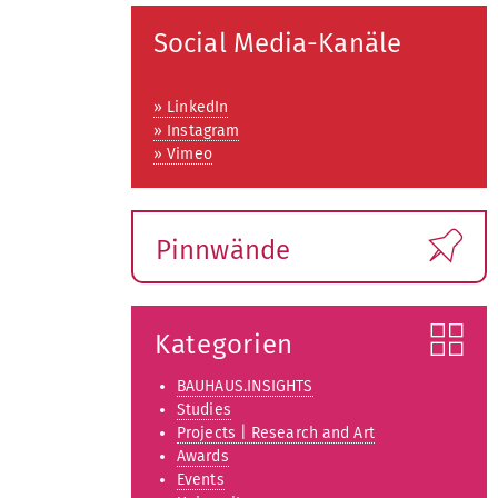
k
l
Social Media-Kanäle
a
p
p
» LinkedIn
e
» Instagram
n
» Vimeo
Pinnwände
Kategorien
BAUHAUS.INSIGHTS
Studies
Projects | Research and Art
Awards
Events