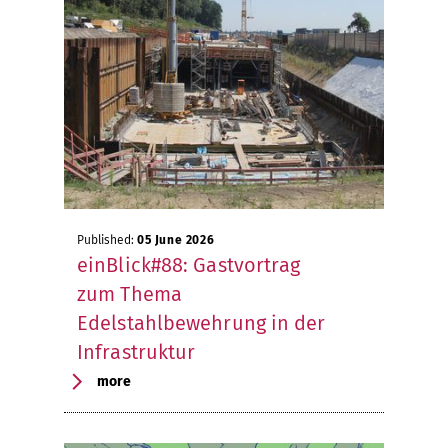
Published:
05 June 2026
einBlick#88: Gastvortrag
zum Thema
Edelstahlbewehrung in der
Infrastruktur
more