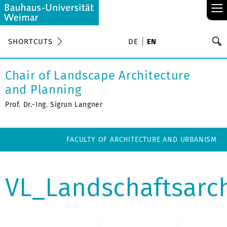
≡
S
SHORTCUTS
DE
EN
Se
Chair of Landscape Architecture
and Planning
Prof. Dr.-Ing. Sigrun Langner
FACULTY OF ARCHITECTURE AND URBANISM
VL_Landschaftsarch