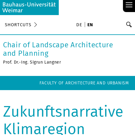
≡
S
SHORTCUTS
DE
EN
Se
Chair of Landscape Architecture
and Planning
Prof. Dr.-Ing. Sigrun Langner
FACULTY OF ARCHITECTURE AND URBANISM
Zukunftsnarrative
Klimaregion