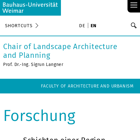
≡
S
SHORTCUTS
DE
EN
Se
Chair of Landscape Architecture
and Planning
Prof. Dr.-Ing. Sigrun Langner
FACULTY OF ARCHITECTURE AND URBANISM
Forschung