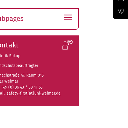
Official LinkedIn account of the Bauhaus-Universität Weimar
≡
ubpages
Official Vimeo channel of the Bauhaus-Universität Weimar
xpand
ubmenu
ontakt
derik Sukop
ndschutzbeauftragter
nachstraße 47, Raum 015
23 Weimar
:
+49 (0) 36 43 / 58 11 65
ail:
safety-first[at]uni-weimar.de