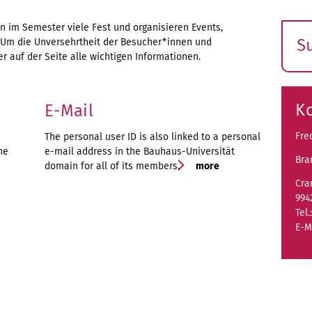
rn im Semester viele Fest und organisieren Events,
S
 Um die Unversehrtheit der Besucher*innen und
er auf der Seite alle wichtigen Informationen.
E
s
K
E-Mail
Fre
The personal user ID is also linked to a personal
he
e-mail address in the Bauhaus-Universität
Bra
domain for all of its members.
more
Cra
994
Tel.
E-M