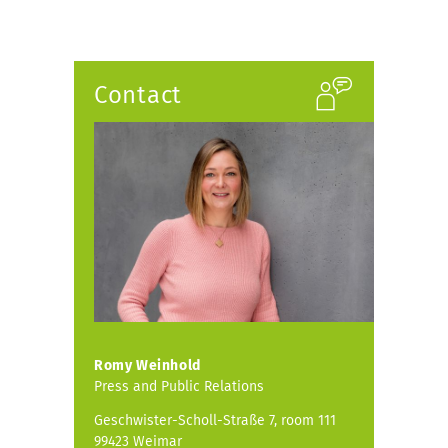
r
e
e
x
v
t
i
Contact
o
u
s
Romy Weinhold
Press and Public Relations
Geschwister-Scholl-Straße 7, room 111
99423 Weimar