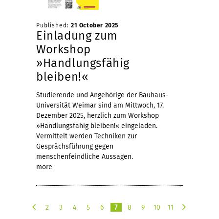
Published:
21 October 2025
Einladung zum
Workshop
»Handlungsfähig
bleiben!«
Studierende und Angehörige der Bauhaus-
Universität Weimar sind am Mittwoch, 17.
Dezember 2025, herzlich zum Workshop
»Handlungsfähig bleiben!« eingeladen.
Vermittelt werden Techniken zur
Gesprächsführung gegen
menschenfeindliche Aussagen.
more
2
3
4
5
6
7
8
9
10
11
p
n