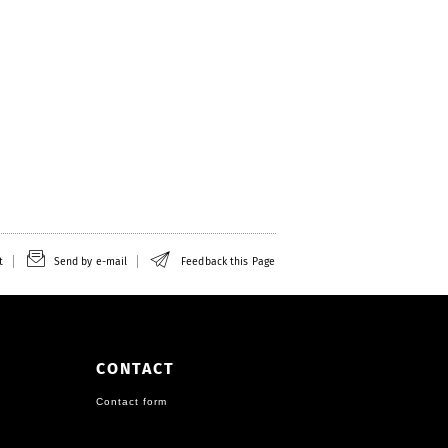
t
Send by e-mail
Feedback this Page
CONTACT
Contact form