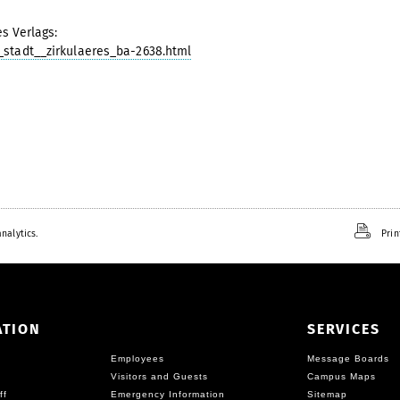
s Verlags:
_stadt__zirkulaeres_ba-2638.html
nalytics.
Prin
ATION
SERVICES
Employees
Message Boards
Visitors and Guests
Campus Maps
ff
Emergency Information
Sitemap