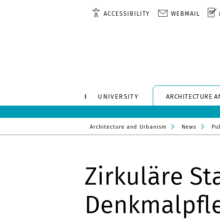
ACCESSIBILITY
WEBMAIL
UNIVERSITY
ARCHITECTURE A
Architecture and Urbanism
News
Pu
Zirkuläre St
Denkmalpfl