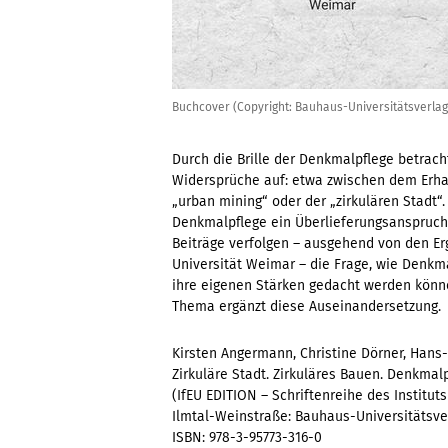
Buchcover (Copyright: Bauhaus-Universitätsverlag
Durch die Brille der Denkmalpflege betrac
Widersprüche auf: etwa zwischen dem Erha
„urban mining“ oder der „zirkulären Stadt“.
Denkmalpflege ein Überlieferungsanspruc
Beiträge verfolgen – ausgehend von den E
Universität Weimar – die Frage, wie Denkm
ihre eigenen Stärken gedacht werden könne
Thema ergänzt diese Auseinandersetzung.
Kirsten Angermann, Christine Dörner, Hans-R
Zirkuläre Stadt. Zirkuläres Bauen. Denkmal
(IfEU EDITION – Schriftenreihe des Institut
Ilmtal-Weinstraße: Bauhaus-Universitätsve
ISBN: 978-3-95773-316-0