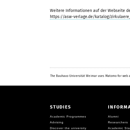
Weitere Informationen auf der Webseite de
https://asw-verlage.de/katalog/zirkulaere
The Bauhaus-Universität Weimar uses Matomo for web a
STUDIES
INFORM
Academic Programmes
Alumni
Advising
Researchers
Discover the university
Academic Sta