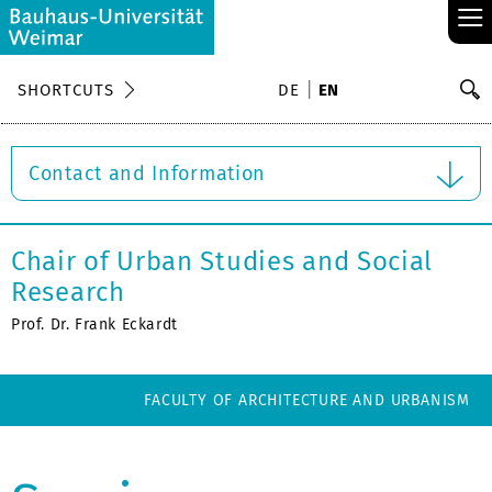
≡
S
SHORTCUTS
DE
EN
Se
Contact and Information
Chair of Urban Studies and Social
Research
Prof. Dr. Frank Eckardt
FACULTY OF ARCHITECTURE AND URBANISM