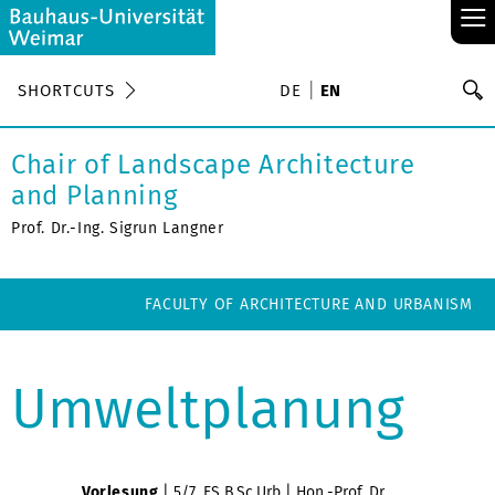
≡
S
SHORTCUTS
DE
EN
Se
Chair of Landscape Architecture
and Planning
Prof. Dr.-Ing. Sigrun Langner
FACULTY OF ARCHITECTURE AND URBANISM
Umweltplanung
Vorlesung
| 5/7 .FS B.Sc.Urb | Hon.-Prof. Dr.