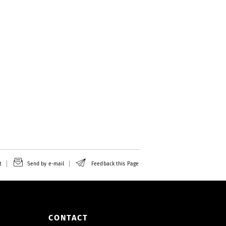
t
Send by e-mail
Feedback this Page
CONTACT