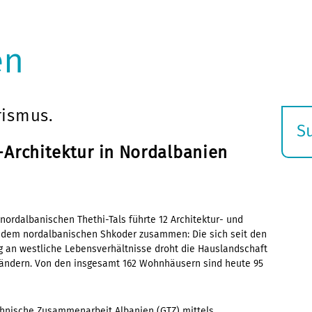
en
rismus.
S
E
-Architektur in Nordalbanien
s
nordalbanischen Thethi-Tals führte 12 Architektur- und
d dem nordalbanischen Shkoder zusammen: Die sich seit den
g an westliche Lebensverhältnisse droht die Hauslandschaft
rändern. Von den insgesamt 162 Wohnhäusern sind heute 95
chnische Zusammenarbeit Albanien (GTZ) mittels