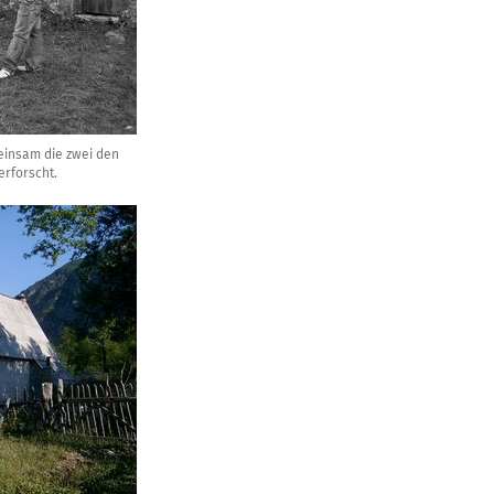
insam die zwei den
erforscht.