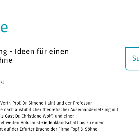
ne
g - Ideen für einen
S
öhne
E
s
kt
ertr.-Prof. Dr. Simone Hain) und der Professur
e nach ausführlicher theoretischer Auseinandersetzung mit
s Gast Dr. Christiane Wolf) und einer
weltweiten Holocaust-Gedenklandschaft bis zu einem
t auf der Erfurter Brache der Firma Topf & Söhne.