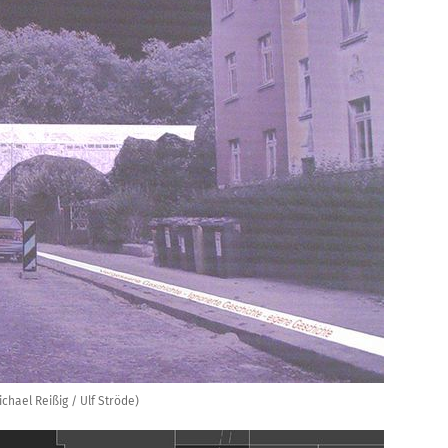
chael Reißig / Ulf Ströde)