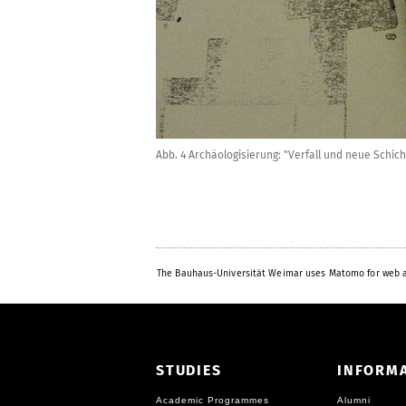
Abb. 4 Archäologisierung: "Verfall und neue Schic
The Bauhaus-Universität Weimar uses Matomo for web a
STUDIES
INFORM
Academic Programmes
Alumni