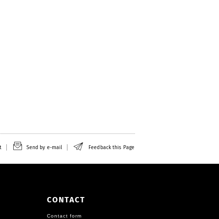
t
Send by e-mail
Feedback this Page
CONTACT
Contact form