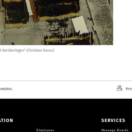
ht darüberlegen" (Christian Gauss)
nalytics.
Prin
ATION
SERVICES
Employees
Message Boards