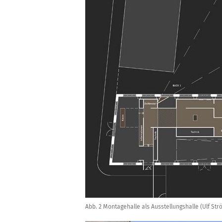
Abb. 2 Montagehalle als Ausstellungshalle (Ulf Str