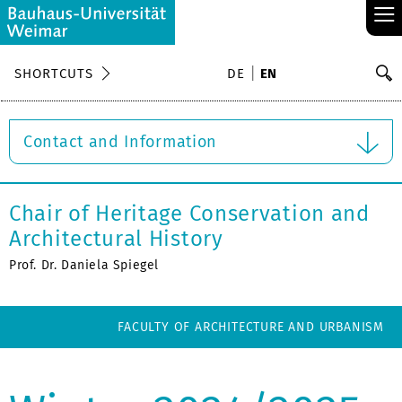
≡
S
SHORTCUTS
DE
EN
Se
Contact and Information
Chair of Heritage Conservation and
Architectural History
Prof. Dr. Daniela Spiegel
FACULTY OF ARCHITECTURE AND URBANISM