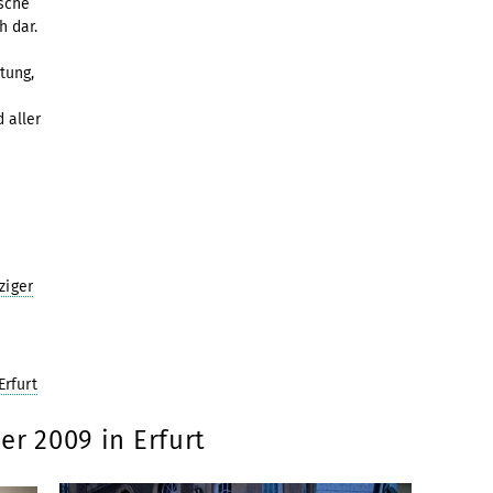
ische
h dar.
tung,
 aller
ziger
rfurt
er 2009 in Erfurt