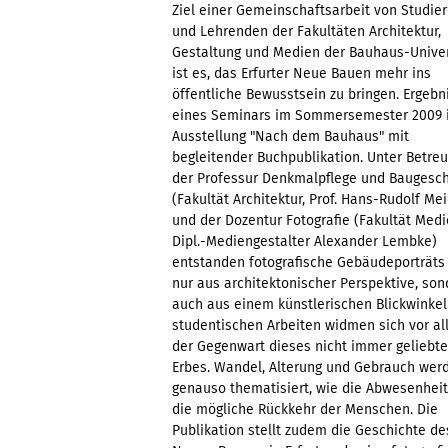
Ziel einer Gemeinschaftsarbeit von Studie
und Lehrenden der Fakultäten Architektur,
Gestaltung und Medien der Bauhaus-Univer
ist es, das Erfurter Neue Bauen mehr ins
öffentliche Bewusstsein zu bringen. Ergebn
eines Seminars im Sommersemester 2009 i
Ausstellung "Nach dem Bauhaus" mit
begleitender Buchpublikation. Unter Betre
der Professur Denkmalpflege und Baugesch
(Fakultät Architektur, Prof. Hans-Rudolf Mei
und der Dozentur Fotografie (Fakultät Medi
Dipl.-Mediengestalter Alexander Lembke)
entstanden fotografische Gebäudeporträts 
nur aus architektonischer Perspektive, son
auch aus einem künstlerischen Blickwinkel
studentischen Arbeiten widmen sich vor a
der Gegenwart dieses nicht immer geliebt
Erbes. Wandel, Alterung und Gebrauch wer
genauso thematisiert, wie die Abwesenhei
die mögliche Rückkehr der Menschen. Die
Publikation stellt zudem die Geschichte de