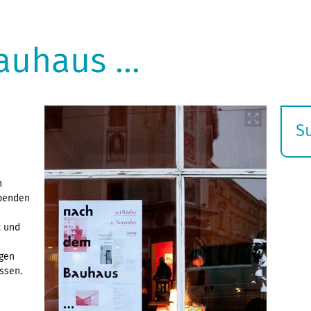
uhaus ...
S
E
s
n
ebenden
t und
igen
ssen.