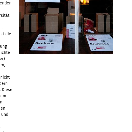
renden
sität
is
st die
uung
ichte
er)
en,
nicht
dern
. Diese
llem
en
den
t und
s