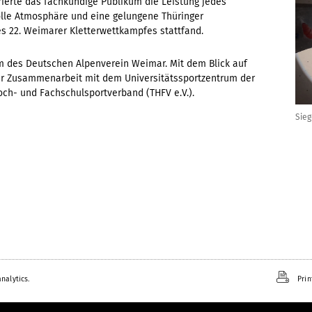
ierte das fachkundige Publikum die Leistung jedes
tolle Atmosphäre und eine gelungene Thüringer
s 22. Weimarer Kletterwettkampfes stattfand.
m des Deutschen Alpenverein Weimar. Mit dem Blick auf
er Zusammenarbeit mit dem Universitätssportzentrum der
h- und Fachschulsportverband (THFV e.V.).
Sieg
nalytics.
Prin