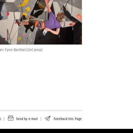
er: Fynn Barthel (Uni Jena)
t
Send by e-mail
Feedback this Page