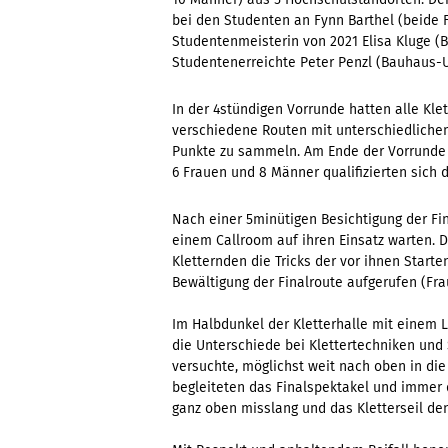
bei den Studenten an Fynn Barthel (beide F
Studentenmeisterin von 2021 Elisa Kluge (B
Studentenerreichte Peter Penzl (Bauhaus-
In der 4stündigen Vorrunde hatten alle Klet
verschiedene Routen mit unterschiedlichem
Punkte zu sammeln. Am Ende der Vorrunde 
6 Frauen und 8 Männer qualifizierten sich d
Nach einer 5minütigen Besichtigung der Fin
einem Callroom auf ihren Einsatz warten. D
Kletternden die Tricks der vor ihnen Star
Bewältigung der Finalroute aufgerufen (Fr
Im Halbdunkel der Kletterhalle mit einem 
die Unterschiede bei Klettertechniken und
versuchte, möglichst weit nach oben in di
begleiteten das Finalspektakel und immer da
ganz oben misslang und das Kletterseil de