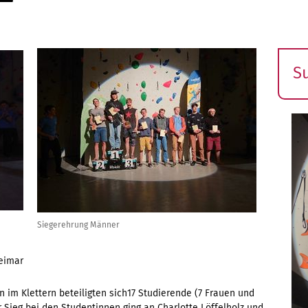
S
E
s
Siegerehrung Männer
eimar
 im Klettern beteiligten sich17 Studierende (7 Frauen und
 Sieg bei den Studentinnen ging an Charlotte Löffelholz und