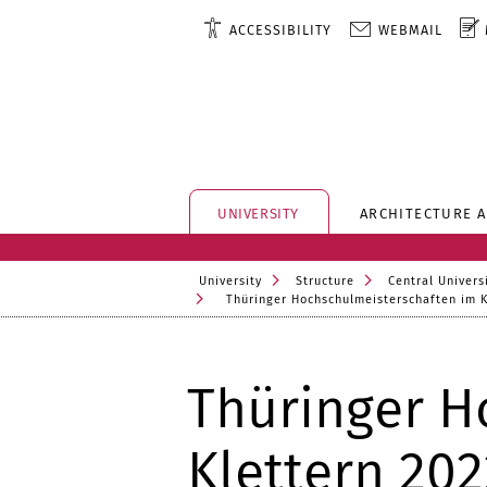
ACCESSIBILITY
WEBMAIL
UNIVERSITY
ARCHITECTURE 
University
Structure
Central Universi
Thüringer Hochschulmeisterschaften im K
Thüringer H
Klettern 202