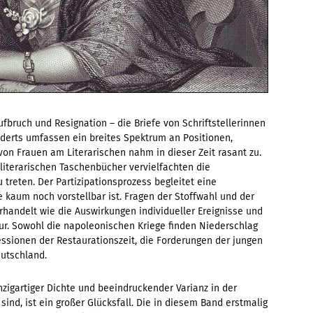
ufbruch und Resignation – die Briefe von Schriftstellerinnen
nderts umfassen ein breites Spektrum an Positionen,
von Frauen am Literarischen nahm in dieser Zeit rasant zu.
iterarischen Taschenbücher vervielfachten die
u treten. Der Partizipationsprozess begleitet eine
 kaum noch vorstellbar ist. Fragen der Stoffwahl und der
rhandelt wie die Auswirkungen individueller Ereignisse und
tur. Sowohl die napoleonischen Kriege finden Niederschlag
ssionen der Restaurationszeit, die Forderungen der jungen
utschland.
nzigartiger Dichte und beeindruckender Varianz in der
ind, ist ein großer Glücksfall. Die in diesem Band erstmalig