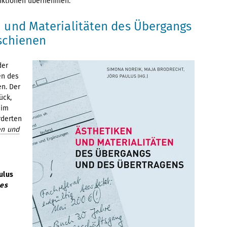
unktionen übernehmen.
 und Materialitäten des Übergangs
schienen
der
en des
n. Der
ück,
 im
rderten
en und
ulus
des