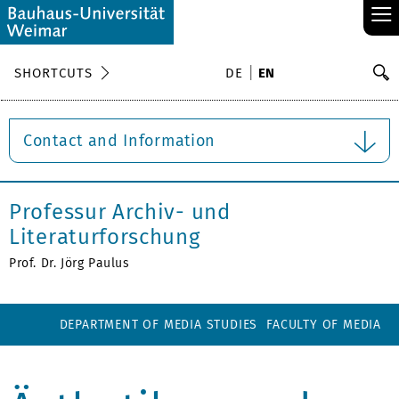
≡
S
SHORTCUTS
DE
EN
Se
Contact and Information
Professur Archiv- und
Literaturforschung
Prof. Dr. Jörg Paulus
DEPARTMENT OF MEDIA STUDIES
FACULTY OF MEDIA