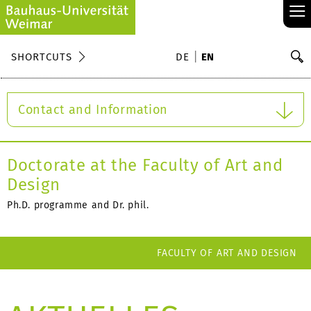
≡
S
SHORTCUTS
DE
EN
Se
Contact and Information
Doctorate at the Faculty of Art and
Design
Ph.D. programme and Dr. phil.
FACULTY OF ART AND DESIGN