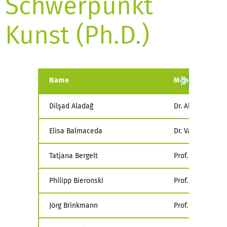
Schwerpunkt
Kunst (Ph.D.)
Name
Mentoren
Dilşad Aladağ
Dr. Alexandra Tol
Elisa Balmaceda
Dr. Valentina Mo
Tatjana Bergelt
Prof. Dr. Christ
Philipp Bieronski
Prof. Dr. Jan Wi
Jörg Brinkmann
Prof. Dr. Stepha