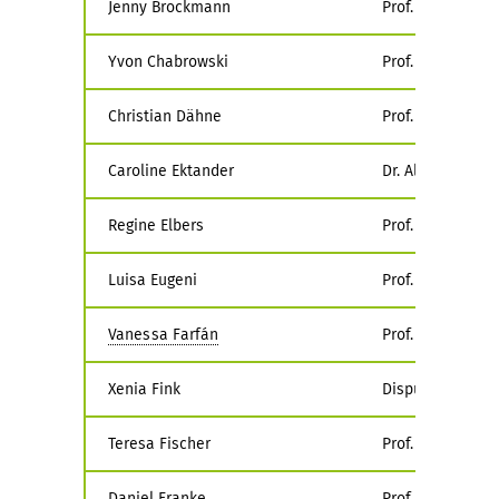
Jenny Brockmann
Prof. Dr. Hennin
Yvon Chabrowski
Prof. Dr. Matthi
Christian Dähne
Prof. Dr. Rolf B
Caroline Ektander
Dr. Alexandra To
Regine Elbers
Prof. Dr. Sabine 
Luisa Eugeni
Prof. Dr.-Ing. M
Vanessa Farfán
Prof. Dr. Henni
Xenia Fink
Disputation erfo
Teresa Fischer
Prof. Mag. Dr. E
Daniel Franke
Prof. Dr. Hennin