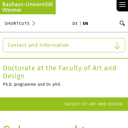
≡
S
SHORTCUTS
DE
EN
Se
Contact and Information
Doctorate at the Faculty of Art and
Design
Ph.D. programme and Dr. phil.
FACULTY OF ART AND DESIGN