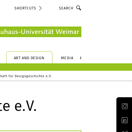
Search
SHORTCUTS
ART AND DESIGN
MEDIA
haft für Designgeschichte e.V.
e e.V.
Official Instagram account of the Bauhaus-Universität Weimar
Official LinkedIn account of the Bauhaus-Universität Weimar