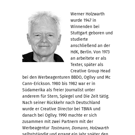
Werner Holzwarth
wurde 1947 in
Winnenden bei
Stuttgart geboren und
studierte
anschließend an der
HdK, Berlin. Von 1973
an arbeitete er als
Texter, später als
Creative Group Head
bei den Werbeagenturen BBDO, Ogilvy und Mc
Cann-Erickson. 1980 bis 1982 war er in
Südamerika als freier Journalist unter
anderem für Stern, Spiegel und Die Zeit tätig.
Nach seiner Rückkehr nach Deutschland
wurde er Creative Director bei TBWA und
danach bei Ogilvy. 1990 machte er sich
zusammen mit zwei Partnern mit der
Werbeagentur
Tostmann, Domann, Holzwarth
selbstständig und errang ein Jahr später den