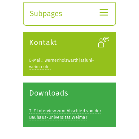
≡
Subpages
Expand
submenu
Kontakt
E-Mail:
werner.holzwarth[at]uni-
weimar.de
Downloads
TLZ-Interview zum Abschied von der
Bauhaus-Universität Weimar