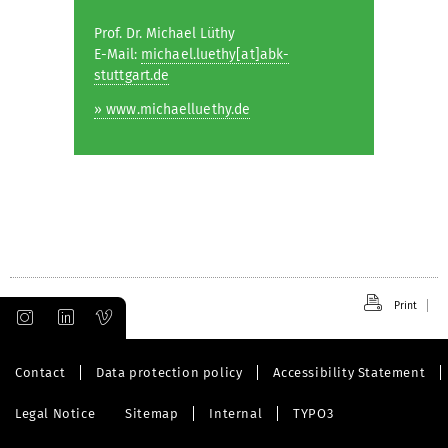
Prof. Dr. Michael Lüthy
E-Mail:
michael.luethy[at]abk-
stuttgart.de
» www.michaelluethy.de
Print
Contact
Data protection policy
Accessibility Statement
Legal Notice
Sitemap
Internal
TYPO3