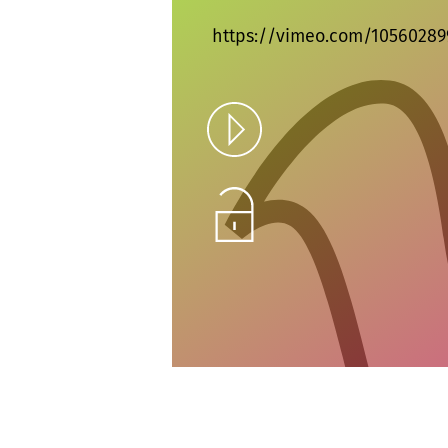
https://vimeo.com/10560289
Play
Unlock