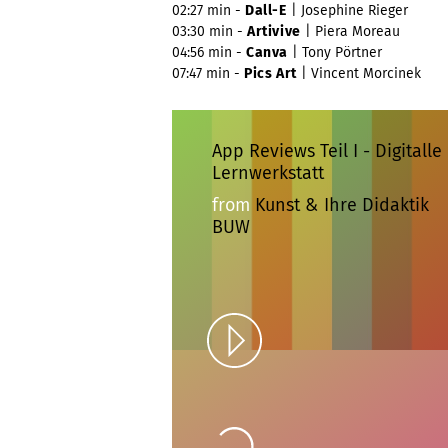
02:27 min -
Dall-E
| Josephine Rieger
03:30 min -
Artivive
| Piera Moreau
04:56 min -
Canva
| Tony Pörtner
07:47 min -
Pics Art
| Vincent Morcinek
App Reviews Teil I - Digitalle
Lernwerkstatt
from
Kunst & Ihre Didaktik
BUW
Play