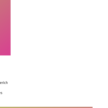
erich
es