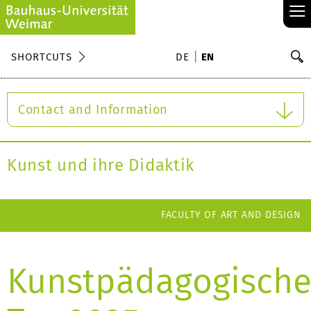
≡
S
SHORTCUTS
DE
EN
Se
Contact and Information
Kunst und ihre Didaktik
FACULTY OF ART AND DESIGN
Kunstpädagogische