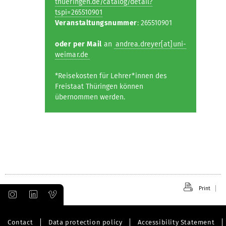
thueringen.de/catalog/detail?
tspi=265510901
Veranstaltungsnummer
: 265510901
oder per Mail
an
andrea.dreyer[at]uni-
weimar.de
*Reisekosten für Lehrer*innen des
Freistaat Thüringen können
übernommen werden.
Print
Contact
Data protection policy
Accessibility Statement