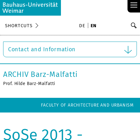
≡
S
SHORTCUTS
DE
EN
Se
Contact and Information
ARCHIV Barz-Malfatti
Prof. Hilde Barz-Malfatti
FACULTY OF ARCHITECTURE AND URBANISM
SoSe 2013 -