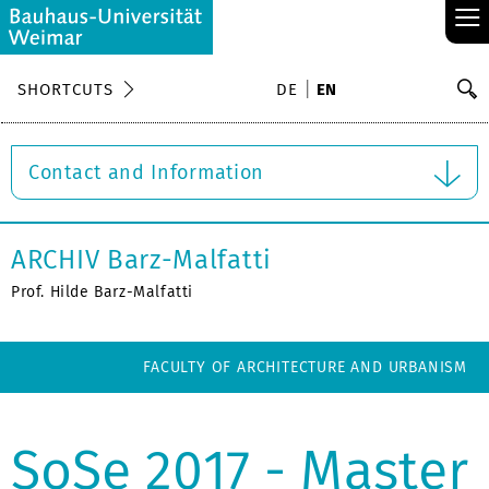
≡
S
SHORTCUTS
DE
EN
Se
Contact and Information
ARCHIV Barz-Malfatti
Prof. Hilde Barz-Malfatti
FACULTY OF ARCHITECTURE AND URBANISM
SoSe 2017 - Master