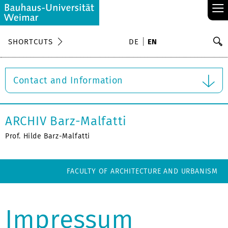
≡
S
SHORTCUTS
DE
EN
Se
Contact and Information
ARCHIV Barz-Malfatti
Prof. Hilde Barz-Malfatti
FACULTY OF ARCHITECTURE AND URBANISM
Impressum