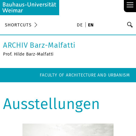
≡
S
SHORTCUTS
DE
EN
Se
ARCHIV Barz-Malfatti
Prof. Hilde Barz-Malfatti
FACULTY OF ARCHITECTURE AND URBANISM
Ausstellungen