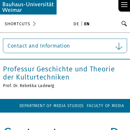
≡
S
SHORTCUTS
DE
EN
Se
Contact and Information
Professur Geschichte und Theorie
der Kulturtechniken
Prof. Dr. Rebekka Ladewig
DEPARTMENT OF MEDIA STUDIES
FACULTY OF MEDIA