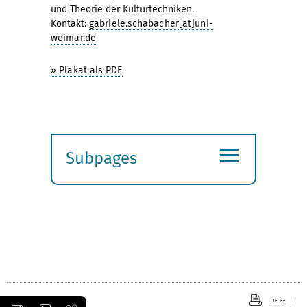
und Theorie der Kulturtechniken.
Kontakt:
gabriele.schabacher[at]uni-
weimar.de
» Plakat als PDF
≡
Subpages
Expand
submenu
Print