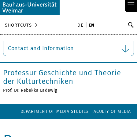
≡
S
SHORTCUTS
DE
EN
Se
Contact and Information
Professur Geschichte und Theorie
der Kulturtechniken
Prof. Dr. Rebekka Ladewig
DEPARTMENT OF MEDIA STUDIES
FACULTY OF MEDIA