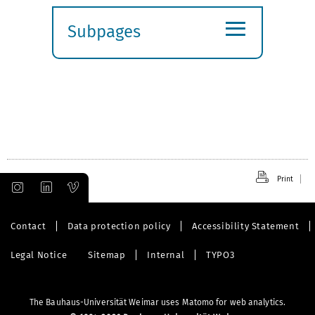
≡
Subpages
Expand
submenu
Print
Contact
Data protection policy
Accessibility Statement
Legal Notice
Sitemap
Internal
TYPO3
The Bauhaus-Universität Weimar uses Matomo for web analytics.