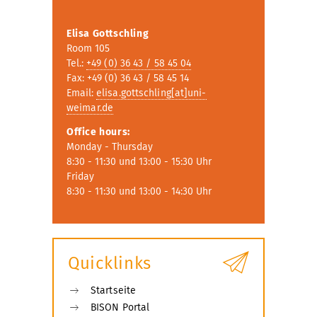
Elisa Gottschling
Room 105
Tel.:
+49 (0) 36 43 / 58 45 04
Fax: +49 (0) 36 43 / 58 45 14
Email:
elisa.gottschling[at]uni-
weimar.de
Office hours
:
Monday - Thursday
8:30 - 11:30 und 13:00 - 15:30 Uhr
Friday
8:30 - 11:30 und 13:00 - 14:30 Uhr
Quicklinks
Startseite
BISON Portal