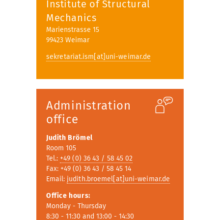
Institute of Structural
Mechanics
Marienstrasse 15
99423 Weimar
sekretariat.ism[at]uni-weimar.de
Administration
office
Judith Brömel
Room 105
Tel.:
+49 (0) 36 43 / 58 45 02
Fax: +49 (0) 36 43 / 58 45 14
Email:
judith.broemel[at]uni-weimar.de
Office hours:
Monday - Thursday
8:30 - 11:30 and 13:00 - 14:30