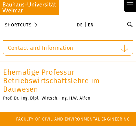
≡
S
SHORTCUTS
DE
EN
Se
Contact and Information
Ehemalige Professur
Betriebswirtschaftslehre im
Bauwesen
Prof. Dr.-Ing. Dipl.-Wirtsch.-Ing. H.W. Alfen
FACULTY OF CIVIL AND ENVIRONMENTAL ENGINEERING