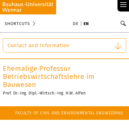
≡
S
SHORTCUTS
DE
EN
Se
Contact and Information
Ehemalige Professur
Betriebswirtschaftslehre im
Bauwesen
Prof. Dr.-Ing. Dipl.-Wirtsch.-Ing. H.W. Alfen
FACULTY OF CIVIL AND ENVIRONMENTAL ENGINEERING