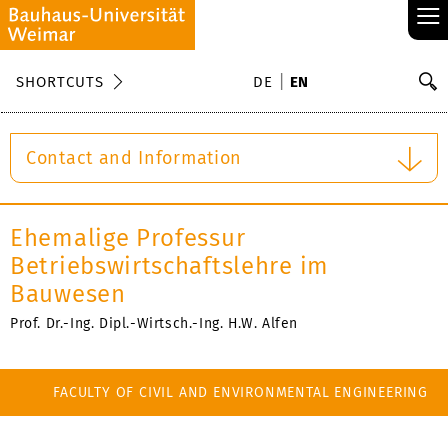
≡
S
SHORTCUTS
DE
EN
Se
Contact and Information
Ehemalige Professur
Betriebswirtschaftslehre im
Bauwesen
Prof. Dr.-Ing. Dipl.-Wirtsch.-Ing. H.W. Alfen
FACULTY OF CIVIL AND ENVIRONMENTAL ENGINEERING