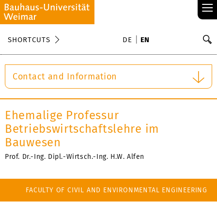
≡
S
SHORTCUTS
DE
EN
Se
Contact and Information
Ehemalige Professur
Betriebswirtschaftslehre im
Bauwesen
Prof. Dr.-Ing. Dipl.-Wirtsch.-Ing. H.W. Alfen
FACULTY OF CIVIL AND ENVIRONMENTAL ENGINEERING