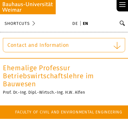
≡
S
SHORTCUTS
DE
EN
Se
Contact and Information
Ehemalige Professur
Betriebswirtschaftslehre im
Bauwesen
Prof. Dr.-Ing. Dipl.-Wirtsch.-Ing. H.W. Alfen
FACULTY OF CIVIL AND ENVIRONMENTAL ENGINEERING