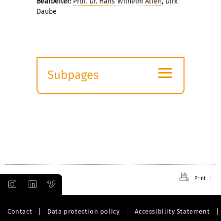
Bearbeiter:
Prof. Dr. Hans Wilhelm Alfen
, Dirk
Daube
≡
Subpages
Expand
submenu
Print
Contact
Data protection policy
Accessibility Statement