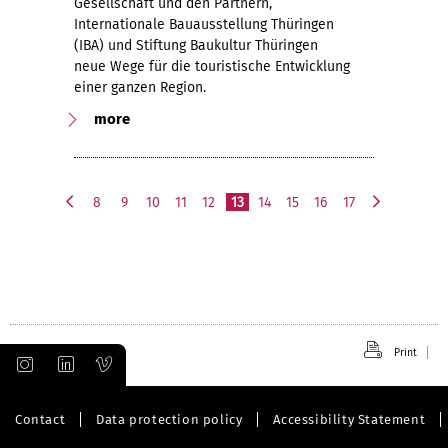
Gesellschaft und den Partnern,
Internationale Bauausstellung Thüringen
(IBA) und Stiftung Baukultur Thüringen
neue Wege für die touristische Entwicklung
einer ganzen Region.
more
8
9
10
11
12
13
14
15
16
17
p
n
r
e
e
x
v
t
i
o
u
Print
s
Contact
Data protection policy
Accessibility Statement