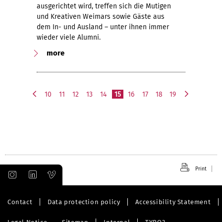
ausgerichtet wird, treffen sich die Mutigen
und Kreativen Weimars sowie Gäste aus
dem In- und Ausland – unter ihnen immer
wieder viele Alumni.
more
10
11
12
13
14
15
16
17
18
19
p
n
r
e
e
x
v
t
i
o
u
Print
s
Contact
Data protection policy
Accessibility Statement