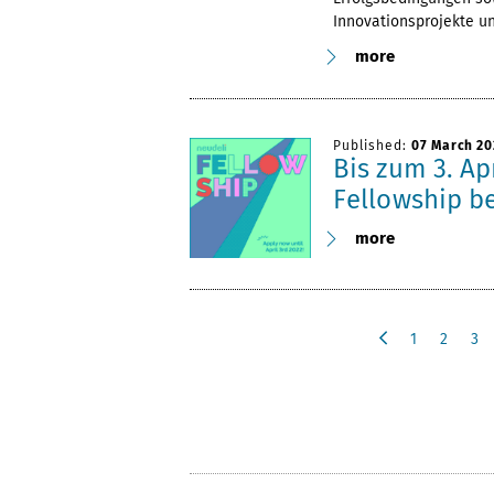
Innovationsprojekte u
more
Published:
07 March 20
Bis zum 3. Ap
Fellowship b
more
1
2
3
p
r
e
v
i
o
u