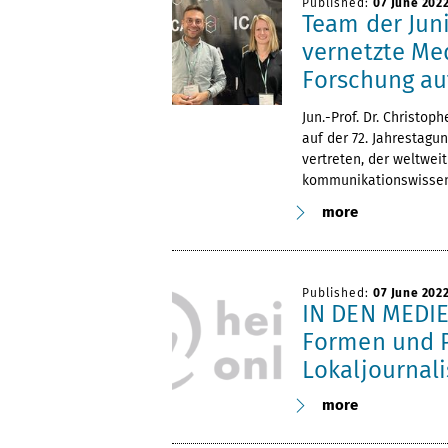
Published:
07 June 202
Team der Jun
vernetzte Me
Forschung auf
Jun.-Prof. Dr. Christo
auf der 72. Jahrestagu
vertreten, der weltwei
kommunikationswissen
more
Published:
07 June 202
IN DEN MEDIE
Formen und P
Lokaljournal
more