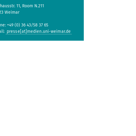
hausstr. 11, Room N.211
23 Weimar
ne: +49 (0) 36 43/58 37 65
il:
presse[at]medien.uni-weimar.de