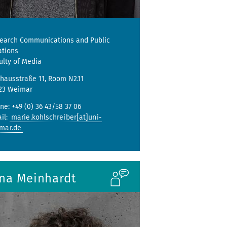
earch Communications and Public
ations
ulty of Media
hausstraße 11, Room N2.11
23 Weimar
ne: +49 (0) 36 43/58 37 06
il:
marie.kohlschreiber[at]uni-
mar.de
ina Meinhardt