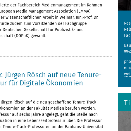
entierte der Fachbereich Medienmanagement im Rahmen
 European Media Management Association (EMMA)
r wissenschaftlichen Arbeit in Weimar. Jun.-Prof. Dr.
Res
wurde zudem zum Vorsitzenden der Fachgruppe
Rel
Deutschen Gesellschaft für Publizistik- und
Fac
schaft (DGPuK) gewählt.
Bau
994
pho
ema
2
r. Jürgen Rösch auf neue Tenure-
wei
sur für Digitale Ökonomien
T
r. Jürgen Rösch auf die neu geschaffene Tenure-Track-
e Ökonomien an der Fakultät Medien berufen worden.
fessur auf sechs Jahre angelegt, geht die Stelle nach
uation in eine Lebenszeitprofessur über. Die Professur
en Tenure-Track-Professuren an der Bauhaus-Universität