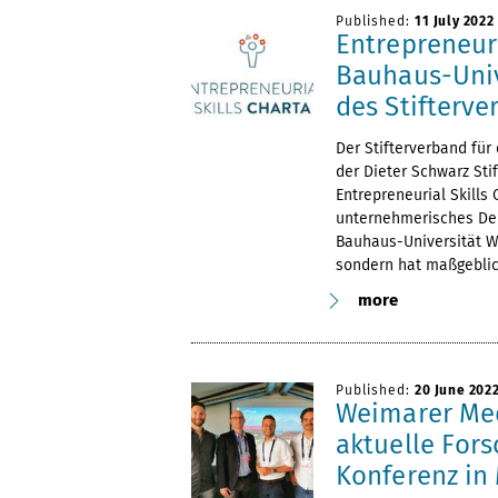
Published:
11 July 2022
Entrepreneuri
Bauhaus-Univ
des Stifterv
Der Stifterverband fü
der Dieter Schwarz Stif
Entrepreneurial Skills
unternehmerisches Den
Bauhaus-Universität We
sondern hat maßgeblic
more
Published:
20 June 202
Weimarer Me
aktuelle For
Konferenz in