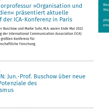
2
iorprofessur »Organisation und
Bau
994
dien« präsentiert aktuelle
 der ICA-Konferenz in Paris
pho
ema
pher Buschow und Maike Suhr, M.A. waren Ende Mai 2022
ng der International Communication Association (ICA)
t größten Konferenz für
schaftliche Forschung.
2
N: Jun.-Prof. Buschow über neue
otenziale des
ismus