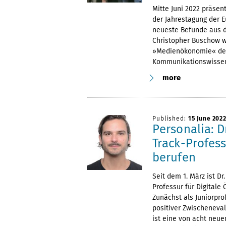
Mitte Juni 2022 präs
der Jahrestagung der
neueste Befunde aus de
Christopher Buschow 
»Medienökonomie« der 
Kommunikationswissen
more
Published:
15 June 202
Personalia: D
Track-Profes
berufen
Seit dem 1. März ist D
Professur für Digital
Zunächst als Juniorpro
positiver Zwischeneval
ist eine von acht neu