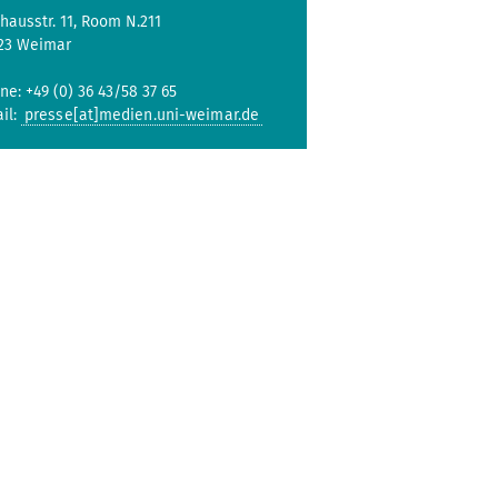
hausstr. 11, Room N.211
23 Weimar
ne: +49 (0) 36 43/58 37 65
il:
presse[at]medien.uni-weimar.de