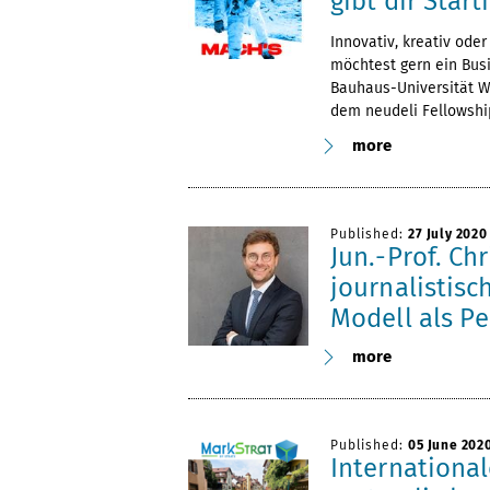
gibt dir Start
Innovativ, kreativ ode
möchtest gern ein Bus
Bauhaus-Universität We
dem neudeli Fellowshi
more
Published:
27 July 2020
Jun.-Prof. C
journalistis
Modell als Pe
more
Published:
05 June 202
Internationa