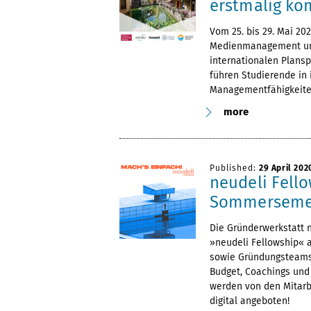
erstmalig kom
Vom 25. bis 29. Mai 2
Medienmanagement unt
internationalen Plansp
führen Studierende in 
Managementfähigkeiten
more
Published:
29 April 202
neudeli Fello
Sommersemes
Die Gründerwerkstatt 
»neudeli Fellowship« 
sowie Gründungsteams 
Budget, Coachings und 
werden von den Mitar
digital angeboten!