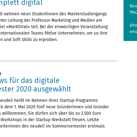
plett digital
Bau
994
020 nahmen neun Studentinnen des Masterstudiengangs
er Leitung der Professur Marketing und Medien am
pho
iel »MarkStrat« teil. Bei der einwöchigen Veranstaltung
ema
internationalen Teams fiktive Unternehmen, um so ihre
 und Soft Skills zu erproben.
0
ws für das digitale
ter 2020 ausgewählt
neudeli heißt im Rahmen ihres Startup-Programms
ab dem 1. Mai 2020 fünf neue Gründerinnen und Gründer
willkommen. Sie dürfen sich über bis zu 2.500 Euro
Workshops in der Startup-Werkstatt freuen. Letzte
beiterinnen des neudeli im Sommersemester erstmals