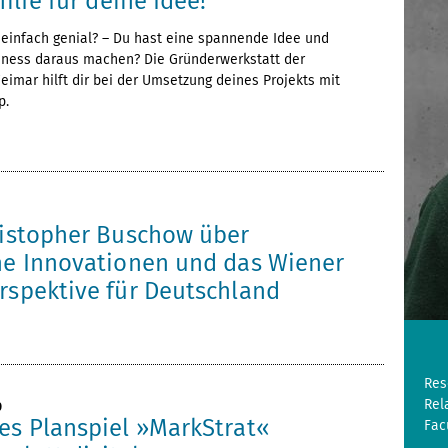
hilfe für deine Idee!
r einfach genial? – Du hast eine spannende Idee und
iness daraus machen? Die Gründerwerkstatt der
imar hilft dir bei der Umsetzung deines Projekts mit
p.
hristopher Buschow über
che Innovationen und das Wiener
rspektive für Deutschland
Res
Rel
0
les Planspiel »MarkStrat«
Fac