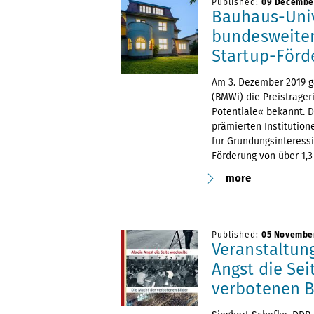
Published:
09 Decembe
Bauhaus-Univ
bundesweite
Startup-Förd
Am 3. Dezember 2019 g
(BMWi) die Preisträger
Potentiale« bekannt. D
prämierten Institution
für Gründungsinteressi
Förderung von über 1,3
more
Published:
05 Novembe
Veranstaltung
Angst die Sei
verbotenen B