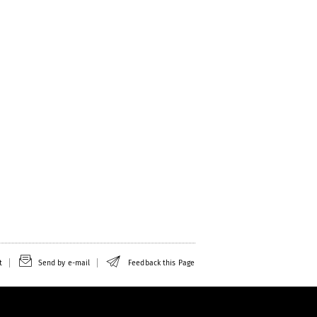
t
Send by e-mail
Feedback this Page