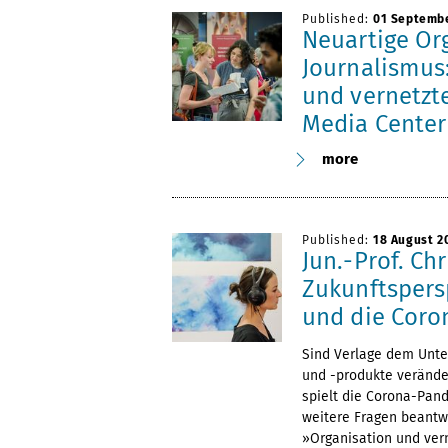
Published:
01 Septemb
Neuartige Or
Journalismus
und vernetzt
Media Cente
more
Published:
18 August 2
Jun.-Prof. Ch
Zukunftspers
und die Coro
Sind Verlage dem Unt
und -produkte verände
spielt die Corona-Pan
weitere Fragen beantwo
»Organisation und ver