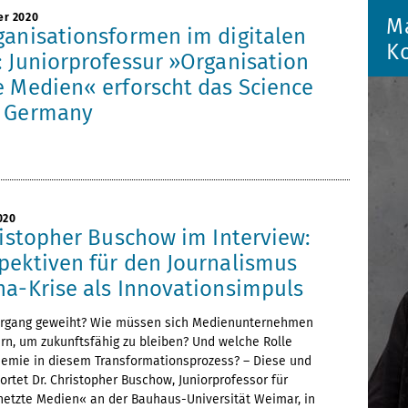
er 2020
M
ganisationsformen im digitalen
K
: Juniorprofessur »Organisation
e Medien« erforscht das Science
r Germany
020
ristopher Buschow im Interview:
pektiven für den Journalismus
na-Krise als Innovationsimpuls
ergang geweiht? Wie müssen sich Medienunternehmen
rn, um zukunftsfähig zu bleiben? Und welche Rolle
demie in diesem Transformationsprozess? – Diese und
rtet Dr. Christopher Buschow, Juniorprofessor für
netzte Medien« an der Bauhaus-Universität Weimar, in