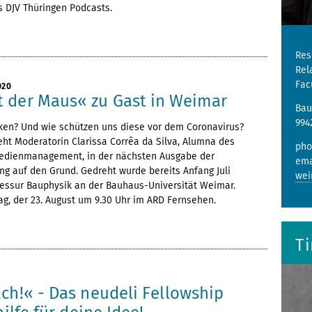
s DJV Thüringen Podcasts.
Res
Rel
Fac
020
 der Maus« zu Gast in Weimar
Bau
994
en? Und wie schützen uns diese vor dem Coronavirus?
eht Moderatorin Clarissa Corrêa da Silva, Alumna des
pho
edienmanagement, in der nächsten Ausgabe der
ema
g auf den Grund. Gedreht wurde bereits Anfang Juli
wei
fessur Bauphysik an der Bauhaus-Universität Weimar.
g, der 23. August um 9.30 Uhr im ARD Fernsehen.
T
ch!« - Das neudeli Fellowship