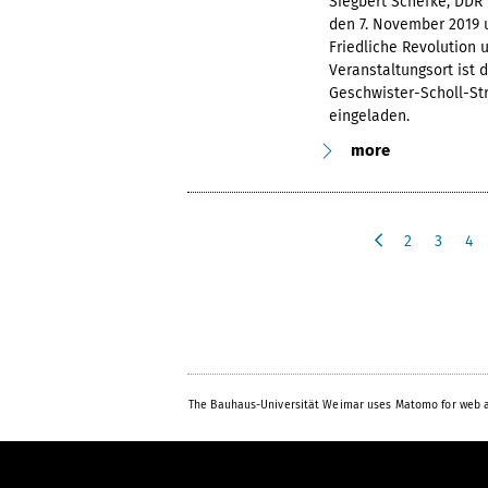
Siegbert Schefke, DDR 
den 7. November 2019 
Friedliche Revolution 
Veranstaltungsort ist 
Geschwister-Scholl-Str
eingeladen.
more
2
3
4
p
r
e
v
i
o
u
The Bauhaus-Universität Weimar uses Matomo for web a
s