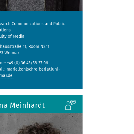
earch Communications and Public
ations
ulty of Media
hausstraße 11, Room N2.11
23 Weimar
ne: +49 (0) 36 43/58 37 06
il:
marie.kohlschreiber[at]uni-
mar.de
ina Meinhardt