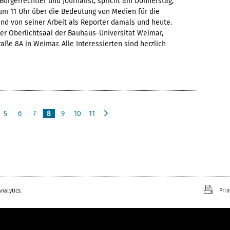
Bürgerrechtler und Journalist, spricht am Donnerstag,
um 11 Uhr über die Bedeutung von Medien für die
und von seiner Arbeit als Reporter damals und heute.
der Oberlichtsaal der Bauhaus-Universität Weimar,
aße 8A in Weimar. Alle Interessierten sind herzlich
5
6
7
8
9
10
11
n
e
x
t
nalytics.
Prin