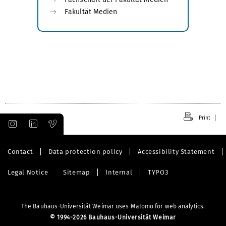
Fakultät Medien
Print
Contact
Data protection policy
Accessibility Statement
Legal Notice
Sitemap
Internal
TYPO3
The Bauhaus-Universität Weimar uses Matomo for web analytics.
©
1994-2026 Bauhaus-Universität Weimar