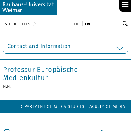
≡
S
SHORTCUTS
DE
EN
Se
Contact and Information
Professur Europäische
Medienkultur
N.N.
DEPARTMENT OF MEDIA STUDIES
FACULTY OF MEDIA