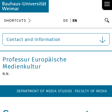
≡
S
SHORTCUTS
DE
EN
Se
Contact and Information
Professur Europäische
Medienkultur
N.N.
DEPARTMENT OF MEDIA STUDIES
FACULTY OF MEDIA