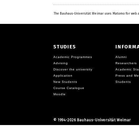
The Bauhaus-Universität Weimar uses Matomo for web a
STUDIES
INFORM
Academic Programmes
Alumni
Advising
Researchers
Discover the university
Academic Sta
Application
Press and Me
New Students
Students
Course Catalogue
Moodle
©
1994-2026 Bauhaus-Universität Weimar