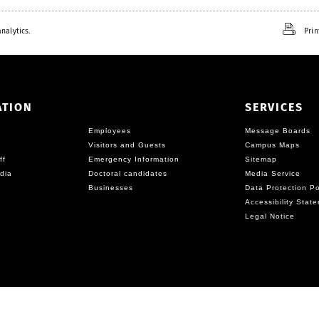
nalytics.
Prin
ATION
SERVICES
Employees
Message Boards
Visitors and Guests
Campus Maps
ff
Emergency Information
Sitemap
dia
Doctoral candidates
Media Service
Businesses
Data Protection Po
Accessibility Stat
Legal Notice