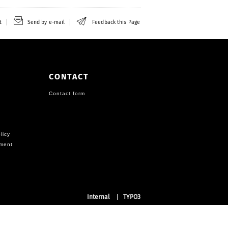
t
Send by e-mail
Feedback this Page
CONTACT
Contact form
licy
ement
Internal
TYPO3