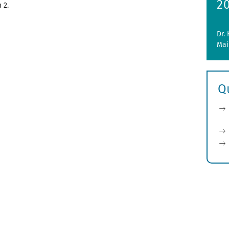
2
 2.
Dr.
Mai
Q