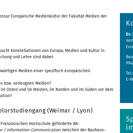
fessur Europäische Medienkultur der Fakultät Medien der
K
Dr.
Ver
Eur
ucht Konstellationen von Europa, Medien und Kultur in
rschung und Lehre sind dabei:
Bau
994
nwärtigen Medien einer spezifisch europäischen
Tel.
E-M
en bzw. verleugnen Medien?
n im Osten und im Westen, im Norden und im Süden vor dem
ration?
elorstudiengang (Weimar / Lyon)
S
-Französischen Hochschule geförderte BA-
i
ur / Information-Communication
zwischen der Bauhaus-