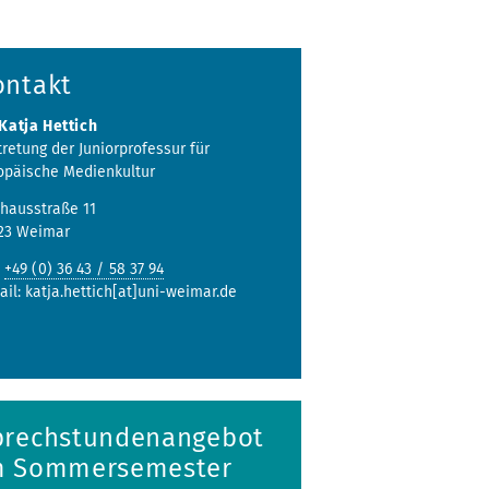
ontakt
 Katja Hettich
tretung der Juniorprofessur für
opäische Medienkultur
hausstraße 11
23 Weimar
:
+49 (0) 36 43 / 58 37 94
ail: katja.hettich[at]uni-weimar.de
prechstundenangebot
m Sommersemester