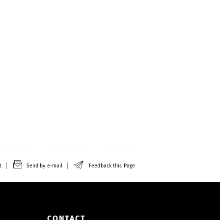
t
Send by e-mail
Feedback this Page
CONTACT