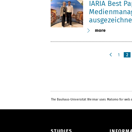
IARIA Best P
Medienmana
ausgezeichne
more
1
2
p
r
e
v
i
o
u
The Bauhaus-Universität Weimar uses Matomo for web a
s
STUDIES
INFORM