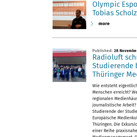
Olympic Espor
Tobias Scholz
more
Published:
28 Novembe
Radioluft sc
Studierende b
Thüringer Me
Wie entsteht eigentli
Menschen erreicht? Wel
regionalen Medienhäuse
journalistische Arbeit
Studierende der Stud
Europäische Medienku
Thüringen. Die Exkursi
einer Reihe praxisnah