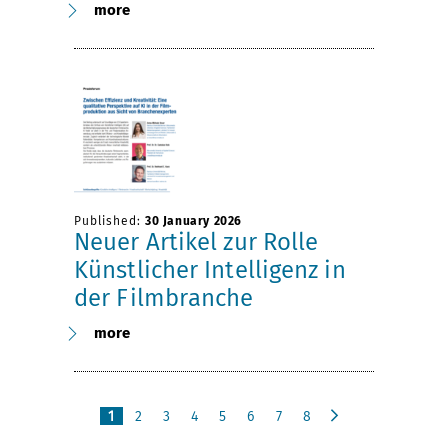
more
Published:
30 January 2026
Neuer Artikel zur Rolle
Künstlicher Intelligenz in
der Filmbranche
more
1
2
3
4
5
6
7
8
n