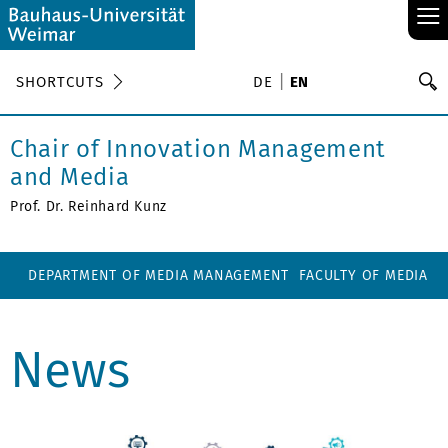
≡
S
SHORTCUTS
DE
EN
Se
Chair of Innovation Management
and Media
Prof. Dr. Reinhard Kunz
DEPARTMENT OF MEDIA MANAGEMENT
FACULTY OF MEDIA
News