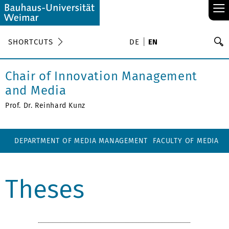
≡
S
SHORTCUTS
DE
EN
Se
Chair of Innovation Management
and Media
Prof. Dr. Reinhard Kunz
DEPARTMENT OF MEDIA MANAGEMENT
FACULTY OF MEDIA
Theses