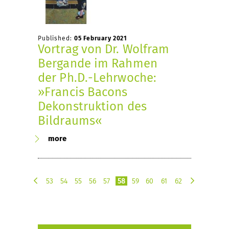
Published:
05 February 2021
Vortrag von Dr. Wolfram
Bergande im Rahmen
der Ph.D.-Lehrwoche:
»Francis Bacons
Dekonstruktion des
Bildraums«
more
53
54
55
56
57
58
59
60
61
62
p
n
r
e
e
x
v
t