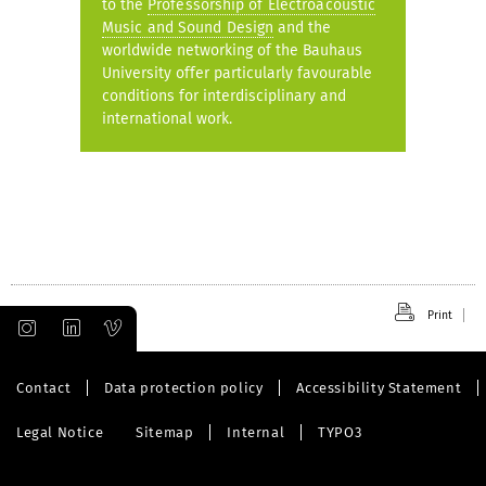
to the
Professorship of Electroacoustic
Music and Sound Design
and the
worldwide networking of the Bauhaus
University offer particularly favourable
conditions for interdisciplinary and
international work.
Print
Contact
Data protection policy
Accessibility Statement
Legal Notice
Sitemap
Internal
TYPO3