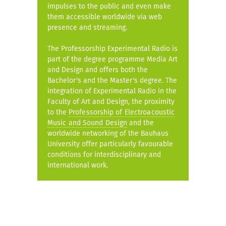
impulses to the public and even make
them accessible worldwide via web
presence and streaming.
The Professorship Experimental Radio is
part of the degree programme Media Art
and Design and offers both the
Bachelor's and the Master's degree. The
integration of Experimental Radio in the
Faculty of Art and Design, the proximity
to the
Professorship of Electroacoustic
Music and Sound Design
and the
worldwide networking of the Bauhaus
University offer particularly favourable
conditions for interdisciplinary and
international work.