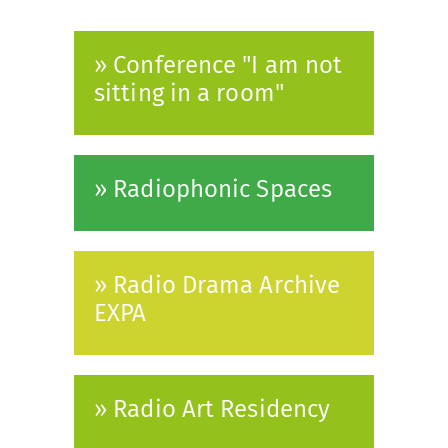
» Conference "I am not
sitting in a room"
» Radiophonic Spaces
» Radio Drama Archive
EXPA
» Radio Art Residency