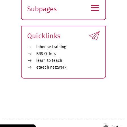
≡
Subpages
Expand
submenu
Quicklinks
inhouse training
BRS Offers
learn to teach
etaech netzwerk
Print