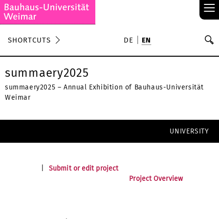
≡
S
SHORTCUTS
DE
EN
Se
summaery2025
summaery2025 – Annual Exhibition of Bauhaus-Universität
Weimar
UNIVERSITY
|
Submit or edit project
Project Overview