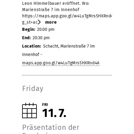
Leon Himmelbauer eröffnet. Wo:
Marienstraße 7 im Innenhof
https://maps.app.goo.gl/w4LuTgMrs5HXRnd4A?
more
g_st=ac
Begin:
20:00 pm
End:
20:30 pm
Location:
Schacht, Marienstraße 7 im
Innenhof -
maps.app.goo.gl/w4LuTgMrs5HXRnd4A
Friday
FRI
11
7
Präsentation der